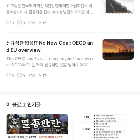
글 내용
대하여 바람직한 탈석탄 정책을 위해 '해야할 사항과'과 '하
위 그림은 한국의 계획된 석탄발전에 의한 이산화탄소 배
지 말아야 할 사항'에 대한 지침을 작성했다. 본 개요에서는
출예상도이다. 검은색은 현재(2018) 발전소에 의한 것. 회
9가지 정책 요건에 대해 가장 효과적으로 보여주는 사례를
색은 여기에 신규 석탄발전소를 더했을 경우의 예상 배출
제시한다. 탈석탄 정책을 개발하는 국가들이 본 보고서를
0
0
2021. 9. 15.
량이다. 노란색 경로는 파리협정(1.5도 제한)에 따른 경로.
통해 흥미롭고 고무적인 정보를 얻길 바란다. [야심찬] 계
1.5도 목표를 달성하기 위한 협정대로 라면 우리나라는 20
획에는 1.5도를..
30년까지 석탄발전을 멈춰야 한다. [출처] 탈석탄 사회로
신규석탄 없음!? No New Coal: OECD an
의 전환, 파리협정에 따른 한국의 과학 기반 탈석탄 경로 (2
020. 2) http://beyondcoal.kr/data/file/42/17944
d EU overview
글 내용
28356_1UV4ufb6_5701586a031c6ebeb96da69
The OECD and EU is already beyond ‘no new co
12b3df5dd22ad3e4e.pdf
al’ OECD와 EU는 거의 '신규석탄 없음' 넘어서 2021년
9월 14일 다운로드 | 신규석탄 없음: OECD 개요 OECD
0
0
2021. 9. 17.
및 EU의 신규 석탄 파이프라인은 2015년 이후 85%가 붕
괴되었으며 139GW의 프로젝트가 취소되었습니다. 취소
건수가 6:1로 가동에 들어가는 신규 건설보다 많습니다. O
ECD와 EU는 현재 나머지 글로벌 파이프라인의 6%에 불
과합니다. 12 OECD 및 EU 국가는 2015년부터 새로운
이 블로그 인기글
석탄 프로젝트를 고려했지만 더 이상 개발 중인 프로젝트
가 없습니다. 5개의 OECD 및 EU 국가가 건설 전 파이프
라인에 석탄 프로젝트를 가지고 있습니다. 모두 진행되지
않을 것입니다. 자료출처 : https..