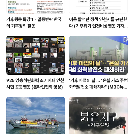
기후행동 특강 1 - 멸종반란 한국
어용 탈석탄 정책 인천시를 규탄한
의 기후정의 활동
다 (기후위기 인천비상행동 기자
회견)
925 영흥석탄화력 조기폐쇄 인천
'기후 파업의 날'... "온실 가스 주범
시민 공동행동 (온라인집회 영상)
화력발전소 폐쇄하라" (MBC뉴스
데스크)