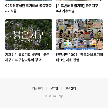
925 영흥석탄 조기폐쇄 공동행동
[기후변화 특별기획] 붉은지구 -
- 기사들
4부 기후혁명
기후위기 특별기획 4부작 - 붉은
인천시민 100인 ‘영흥화력 조기폐
지구 3부 구상나무의 경고
쇄’ 1인 시위 진행
의안내
티스토리
로그인
고객센터
© Daum Corp.