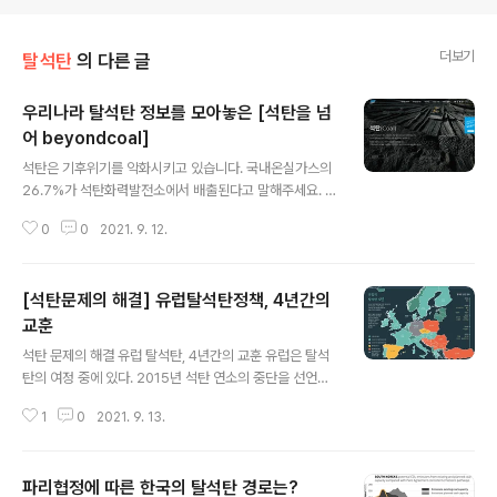
더보기
탈석탄
의 다른 글
우리나라 탈석탄 정보를 모아놓은 [석탄을 넘
어 beyondcoal]
글 내용
석탄은 기후위기를 악화시키고 있습니다. 국내온실가스의
26.7%가 석탄화력발전소에서 배출된다고 말해주세요. 석
탄을 넘어 http://beyondcoal.kr/
0
0
2021. 9. 12.
[석탄문제의 해결] 유럽탈석탄정책, 4년간의
교훈
글 내용
석탄 문제의 해결 유럽 탈석탄, 4년간의 교훈 유럽은 탈석
탄의 여정 중에 있다. 2015년 석탄 연소의 중단을 선언한
유럽의 1개국의 지난 4년간의(2019년 현재) 탈석탄과 관
1
0
2021. 9. 13.
련한 정책에 대한 경험을 검토해 보았다. 먼저 10개국의 2
0여명의 전문가와 함께 성공적인 탈석탄을 위한 정책의 9
가지 요건을 정의하고, 각구가의 전문가와의 인터뷰를 통
파리협정에 따른 한국의 탈석탄 경로는?
해 공유할 교휸이 있는지 확인한 후, 위 9가지 요건 각각에