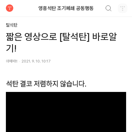
검색하기
영흥석탄 조기폐쇄 공동행동
티스토리
탈석탄
짧은 영상으로 [탈석탄] 바로알
기!
아메바!!
2021. 9. 10. 10:17
석탄 결코 저렴하지 않습니다.