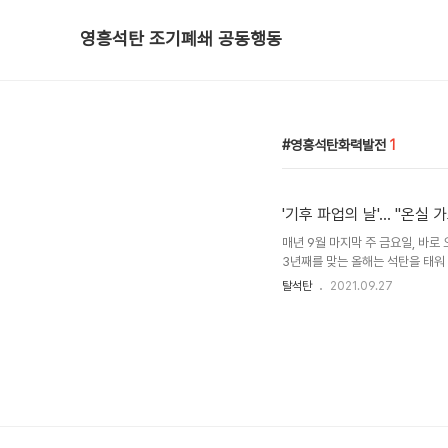
영흥석탄 조기폐쇄 공동행동
영흥석탄화력발전
1
'기후 파업의 날'... "온
매년 9월 마지막 주 금요일, 바로
3년째를 맞는 올해는 석탄을 태워
탈석탄
2021.09.27